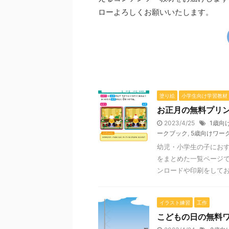
ローよろしくお願いいたします。
塗り絵
小学生向け学習教材
お正月の無料プリ
2023/4/25
1歳向
ークブック
,
5歳向けワー
幼児・小学生の子にお
をまとめた一覧ページで
ンロードや印刷をしてお楽
イラスト練習
工作
こどもの日の無料