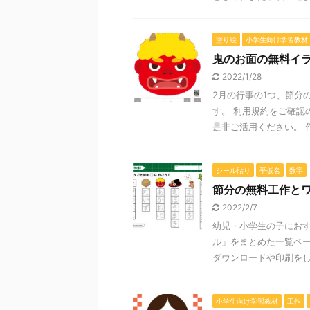
塗り絵
小学生向け学習教材
鬼のお面の無料イ
2022/1/28
2月の行事の1つ、節分
す。 利用規約をご確認
是非ご活用ください。 作
シール貼り
平仮名
数字
節分の無料工作と
2022/2/7
幼児・小学生の子にお
ル」をまとめた一覧ペー
ダウンロードや印刷をして
小学生向け学習教材
工作