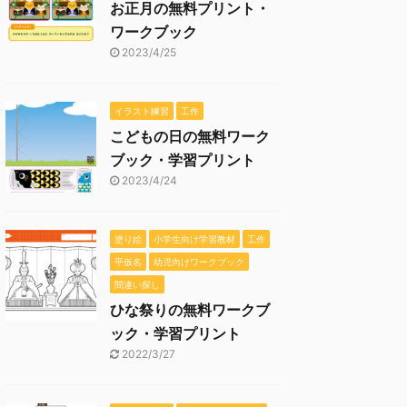
お正月の無料プリント・
ワークブック
2023/4/25
イラスト練習
工作
こどもの日の無料ワーク
ブック・学習プリント
2023/4/24
塗り絵
小学生向け学習教材
工作
平仮名
幼児向けワークブック
間違い探し
ひな祭りの無料ワークブ
ック・学習プリント
2022/3/27