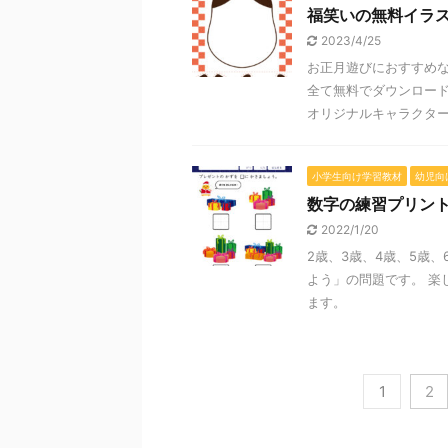
福笑いの無料イラ
2023/4/25
お正月遊びにおすすめ
全て無料でダウンロード
オリジナルキャラクターの
小学生向け学習教材
幼児向
数字の練習プリン
2022/1/20
2歳、3歳、4歳、5歳
よう」の問題です。 楽
ます。
1
2