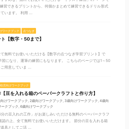
つ練習できるプリントから、何個かまとめて練習できるドリル形式
います。 利用 ...
けワークブック
点つなぎ
ト【数字・50まで】
全て無料でお使いいただける【数字の点つなぎ学習プリント】で
学習になり、運筆の練習にもなります。 こちらのページでは1～50
用意していま ...
幼児向けワークブック
作【豆を入れる箱のペーパークラフトと作り方】
歳向けワークブック
,
2歳向けワークブック
,
3歳向けワークブック
,
4歳向
ワークブック
,
6歳向けワークブック
節分の豆入れの工作」がお楽しみいただける無料のペーパークラフ
確認の上、全て無料でお使いいただけます。 節分の豆を入れる箱
具としてご活 ...