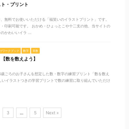
スト・プリント
な、無料でお使いいただける「福笑いのイラストプリント」です。
・印刷可能です。 おかめ・ひょっとこや十二支の他、当サイトの
かわいいイラ ...
けワークブック
数字
算数
ト【数を数えよう】
、6歳ごろのお子さんを想定した数・数字の練習プリント「数を数え
しいイラストつきの学習プリントで数の練習に取り組んでいただけ
3
…
5
Next »