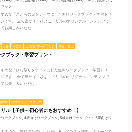
けワークブック
,
3歳向けワークブック
,
4歳向けワークブック
,
5歳向けワ
クブック
すすめな「こどもの日をテーマにした無料ワークブック・学習ドリ
ジです。 全て当サイトひよこドリルのオリジナルコンテンツで、
お楽しみいただ ...
工作
平仮名
幼児向けワークブック
間違い探し
ークブック・学習プリント
すすめな「ひな祭りをテーマにした無料ワークブック・学習ドリ
ジです。 全て当サイトひよこドリルのオリジナルコンテンツで、
お楽しみいただけ ...
習教材
幼児向けワークブック
ドリル【子供～初心者にもおすすめ！】
けワークブック
,
4歳向けワークブック
,
5歳向けワークブック
,
6歳向けワ
おすすめな、無料でお使いいただける「イラスト練習」のページで