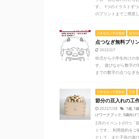
す。 1つのイラストず
のプリントまでご用意して
小学生向け学習教材
幼児向
点つなぎ無料プリン
2022/2/7
幼児から小学生向けの
す。 遊びながら数字の
までの数字の点つなぎをご
小学生向け学習教材
工作
節分の豆入れの工
2022/1/28
1歳
,
1
けワークブック
,
5歳向け
2月のイベントの1つ「
トです。 利用規約をご
として、また子供の遊び道