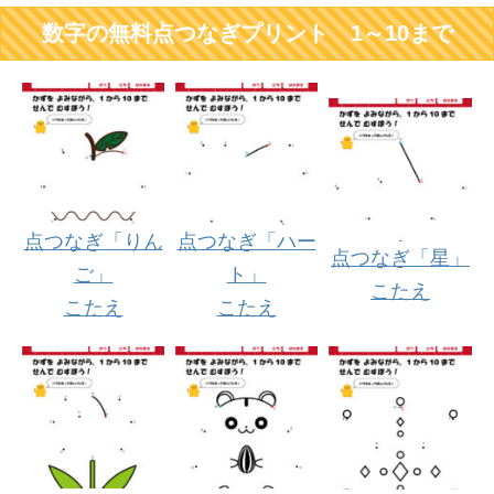
数字の無料点つなぎプリント 1～10まで
点つなぎ「りん
点つなぎ「ハー
点つなぎ「星」
ご」
ト」
こたえ
こたえ
こたえ