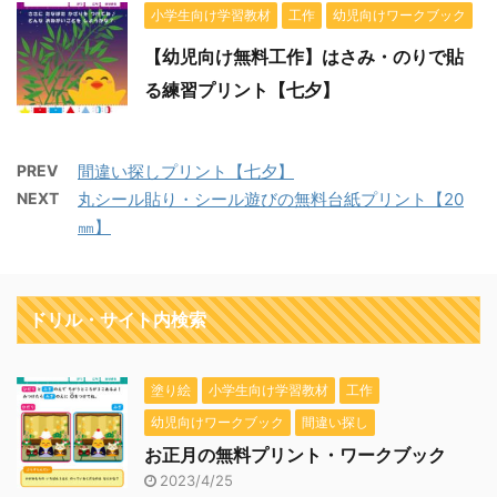
小学生向け学習教材
工作
幼児向けワークブック
【幼児向け無料工作】はさみ・のりで貼
る練習プリント【七夕】
PREV
間違い探しプリント【七夕】
NEXT
丸シール貼り・シール遊びの無料台紙プリント【20
㎜】
ドリル・サイト内検索
塗り絵
小学生向け学習教材
工作
幼児向けワークブック
間違い探し
お正月の無料プリント・ワークブック
2023/4/25